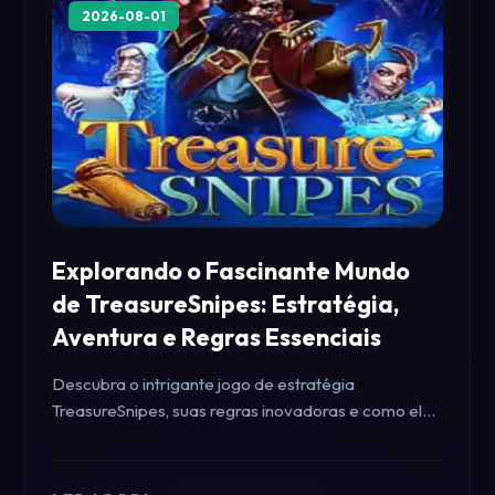
2026-08-01
Explorando o Fascinante Mundo
de TreasureSnipes: Estratégia,
Aventura e Regras Essenciais
Descubra o intrigante jogo de estratégia
TreasureSnipes, suas regras inovadoras e como ele
se conecta com tendências atuais de apostas como
a28 bet.