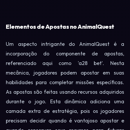
Elementos de Apostas no AnimalQuest
Um aspecto intrigante do AnimalQuest é a
incorporação do componente de apostas,
referenciado aqui como 'a28 bet'. Nesta
mecânica, jogadores podem apostar em suas
habilidades para completar missões específicas.
As apostas são feitas usando recursos adquiridos
durante o jogo. Esta dinâmica adiciona uma
camada extra de estratégia, pois os jogadores
precisam decidir quando é vantajoso apostar e