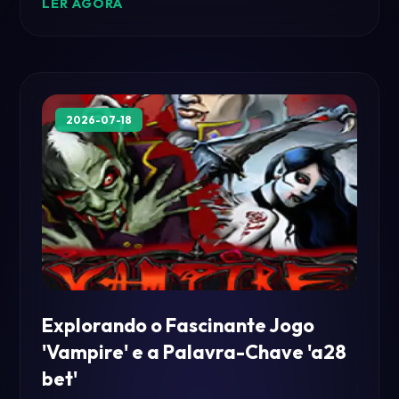
LER AGORA
2026-07-18
Explorando o Fascinante Jogo
'Vampire' e a Palavra-Chave 'a28
bet'