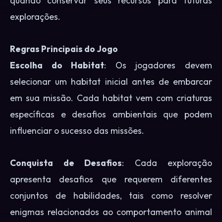
quando conservar seus recursos para futuras
explorações.
Regras Principais do Jogo
Escolha do Habitat
: Os jogadores devem
selecionar um habitat inicial antes de embarcar
em sua missão. Cada habitat vem com criaturas
específicas e desafios ambientais que podem
influenciar o sucesso das missões.
Conquista de Desafios
: Cada exploração
apresenta desafios que requerem diferentes
conjuntos de habilidades, tais como resolver
enigmas relacionados ao comportamento animal