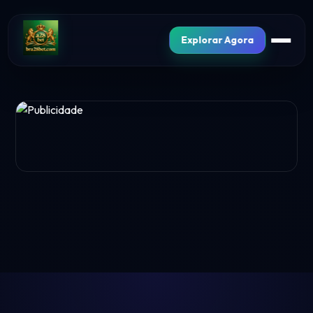
Explorar Agora