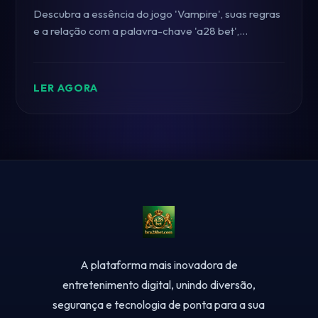
Descubra a essência do jogo 'Vampire', suas regras
e a relação com a palavra-chave 'a28 bet',
conectando eventos atuais e dinâmicas do mundo
dos jogos.
LER AGORA
A plataforma mais inovadora de
entretenimento digital, unindo diversão,
segurança e tecnologia de ponta para a sua