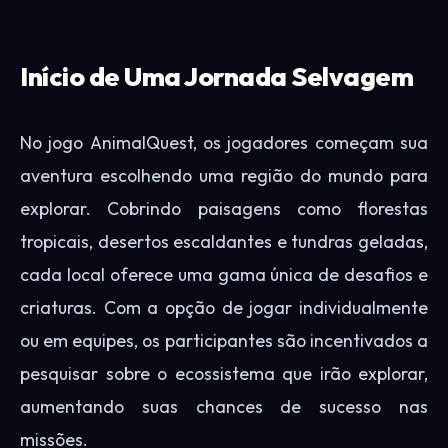
Início de Uma Jornada Selvagem
No jogo AnimalQuest, os jogadores começam sua
aventura escolhendo uma região do mundo para
explorar. Cobrindo paisagens como florestas
tropicais, desertos escaldantes e tundras geladas,
cada local oferece uma gama única de desafios e
criaturas. Com a opção de jogar individualmente
ou em equipes, os participantes são incentivados a
pesquisar sobre o ecossistema que irão explorar,
aumentando suas chances de sucesso nas
missões.