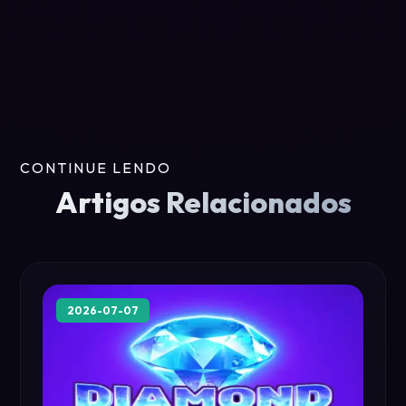
CONTINUE LENDO
Artigos Relacionados
2026-07-07