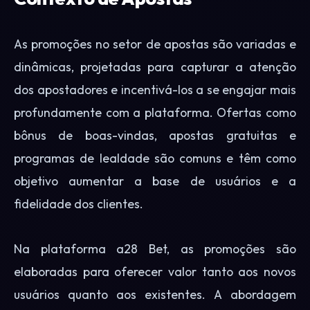
As promoções no setor de apostas são variadas e
dinâmicas, projetadas para capturar a atenção
dos apostadores e incentivá-los a se engajar mais
profundamente com a plataforma. Ofertas como
bônus de boas-vindas, apostas gratuitas e
programas de lealdade são comuns e têm como
objetivo aumentar a base de usuários e a
fidelidade dos clientes.
Na plataforma a28 Bet, as promoções são
elaboradas para oferecer valor tanto aos novos
usuários quanto aos existentes. A abordagem