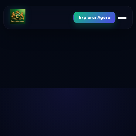
Explorar Agora