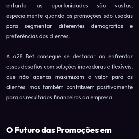
entanto, as oportunidades são vastas,
especialmente quando as promoções são usadas
para segmentar diferentes demografias e
preferências dos clientes.
A a28 Bet consegue se destacar ao enfrentar
esses desafios com soluções inovadoras e flexíveis,
que não apenas maximizam o valor para os
clientes, mas também contribuem positivamente
para os resultados financeiros da empresa.
O Futuro das Promoções em