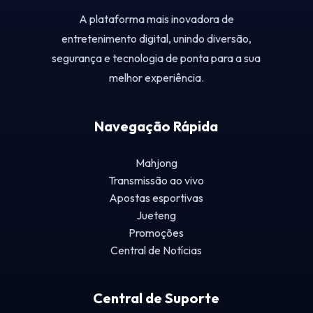
A plataforma mais inovadora de
entretenimento digital, unindo diversão,
segurança e tecnologia de ponta para a sua
melhor experiência.
Navegação Rápida
Mahjong
Transmissão ao vivo
Apostas esportivas
Jueteng
Promoções
Central de Notícias
Central de Suporte