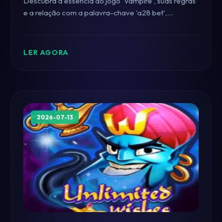
Descubra a essência do jogo 'Vampire', suas regras
e a relação com a palavra-chave 'a28 bet',
conectando eventos atuais e dinâmicas do mundo
dos jogos.
LER AGORA
2026-07-13