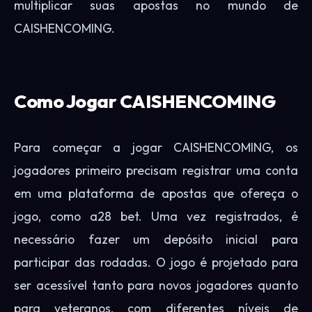
multiplicar suas apostas no mundo de
CAISHENCOMING.
Como Jogar CAISHENCOMING
Para começar a jogar CAISHENCOMING, os
jogadores primeiro precisam registrar uma conta
em uma plataforma de apostas que ofereça o
jogo, como a28 bet. Uma vez registrados, é
necessário fazer um depósito inicial para
participar das rodadas. O jogo é projetado para
ser acessível tanto para novos jogadores quanto
para veteranos, com diferentes níveis de