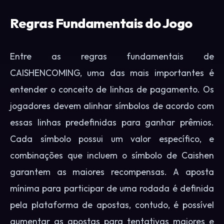
Regras Fundamentais do Jogo
Entre as regras fundamentais de
CAISHENCOMING, uma das mais importantes é
entender o conceito de linhas de pagamento. Os
jogadores devem alinhar símbolos de acordo com
essas linhas predefinidas para ganhar prêmios.
Cada símbolo possui um valor específico, e
combinações que incluem o símbolo de Caishen
garantem as maiores recompensas. A aposta
mínima para participar de uma rodada é definida
pela plataforma de apostas, contudo, é possível
aumentar as apostas para tentativas maiores e