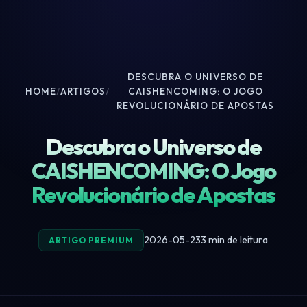
DESCUBRA O UNIVERSO DE
HOME
/
ARTIGOS
/
CAISHENCOMING: O JOGO
REVOLUCIONÁRIO DE APOSTAS
Descubra o Universo de
CAISHENCOMING: O Jogo
Revolucionário de Apostas
2026-05-23
3 min de leitura
ARTIGO PREMIUM