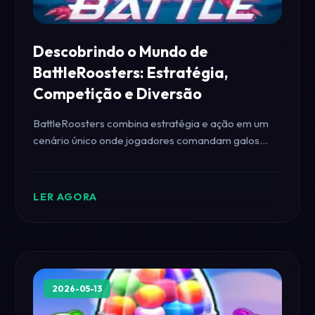
Descobrindo o Mundo de
BattleRoosters: Estratégia,
Competição e Diversão
BattleRoosters combina estratégia e ação em um
cenário único onde jogadores comandam galos
guerreiros. Descubra as regras, a mecânica e a
emoção deste jogo inovador.
LER AGORA
2026-05-13