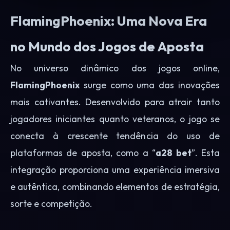
FlamingPhoenix: Uma Nova Era
no Mundo dos Jogos de Aposta
No universo dinâmico dos jogos online,
FlamingPhoenix
surge como uma das inovações
mais cativantes. Desenvolvido para atrair tanto
jogadores iniciantes quanto veteranos, o jogo se
conecta à crescente tendência do uso de
plataformas de aposta, como a “
a28 bet
”. Esta
integração proporciona uma experiência imersiva
e autêntica, combinando elementos de estratégia,
sorte e competição.