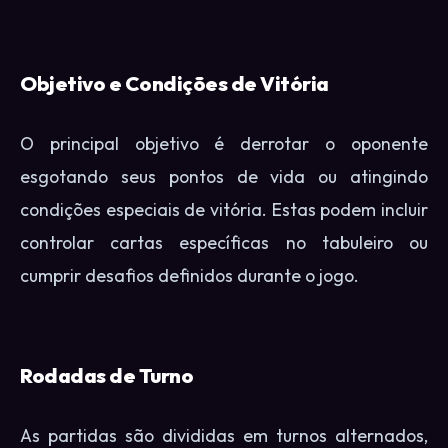
Objetivo e Condições de Vitória
O principal objetivo é derrotar o oponente
esgotando seus pontos de vida ou atingindo
condições especiais de vitória. Estas podem incluir
controlar cartas específicas no tabuleiro ou
cumprir desafios definidos durante o jogo.
Rodadas de Turno
As partidas são divididas em turnos alternados,