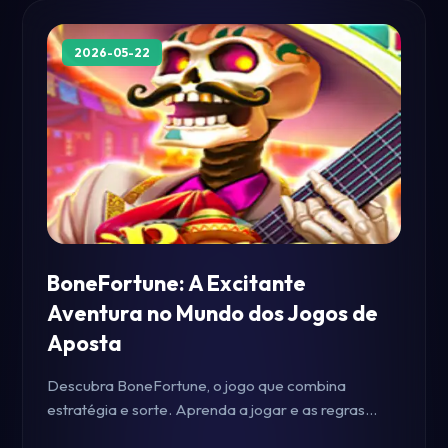
2026-05-22
BoneFortune: A Excitante
Aventura no Mundo dos Jogos de
Aposta
Descubra BoneFortune, o jogo que combina
estratégia e sorte. Aprenda a jogar e as regras
essenciais deste emocionante mundo de apostas.