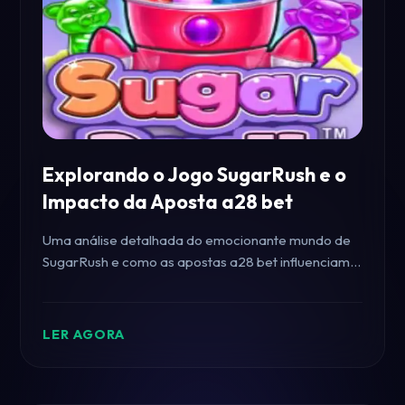
Explorando o Jogo SugarRush e o
Impacto da Aposta a28 bet
Uma análise detalhada do emocionante mundo de
SugarRush e como as apostas a28 bet influenciam
sua dinâmica.
LER AGORA