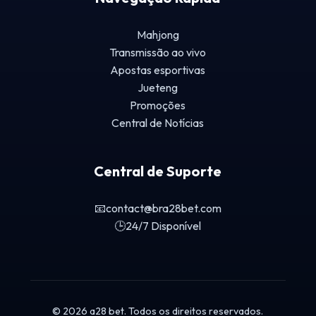
Mahjong
Transmissão ao vivo
Apostas esportivas
Jueteng
Promoções
Central de Notícias
Central de Suporte
📧
contact@bra28bet.com
🕒
24/7 Disponível
© 2026 a28 bet. Todos os direitos reservados.