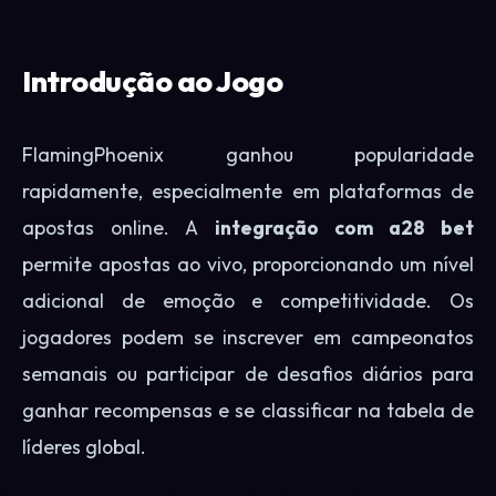
Introdução ao Jogo
FlamingPhoenix ganhou popularidade
rapidamente, especialmente em plataformas de
apostas online. A
integração com a28 bet
permite apostas ao vivo, proporcionando um nível
adicional de emoção e competitividade. Os
jogadores podem se inscrever em campeonatos
semanais ou participar de desafios diários para
ganhar recompensas e se classificar na tabela de
líderes global.