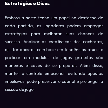
Estratégias e Dicas
Embora a sorte tenha um papel no desfecho de
cada partida, os jogadores podem empregar
estratégias para melhorar suas chances de
sucesso. Analisar as estatísticas dos cachorros,
ajustar apostas com base em tendências atuais e
praticar em módulos de jogos gratuitos são
maneiras eficazes de se preparar. Além disso,
manter o controle emocional, evitando apostas
impulsivas, pode preservar o capital e prolongar a
sessão de jogo.