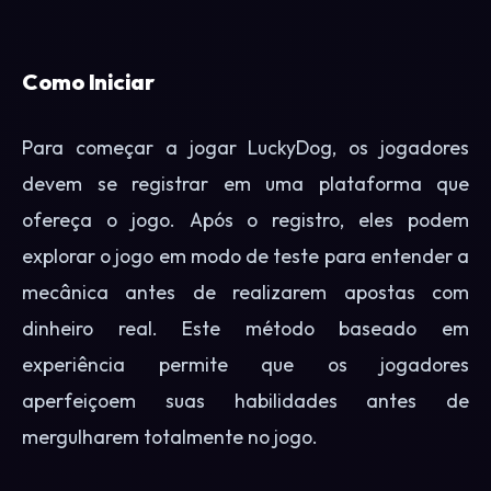
Como Iniciar
Para começar a jogar LuckyDog, os jogadores
devem se registrar em uma plataforma que
ofereça o jogo. Após o registro, eles podem
explorar o jogo em modo de teste para entender a
mecânica antes de realizarem apostas com
dinheiro real. Este método baseado em
experiência permite que os jogadores
aperfeiçoem suas habilidades antes de
mergulharem totalmente no jogo.