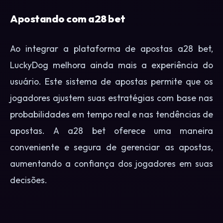
Apostando com a28 bet
Ao integrar a plataforma de apostas a28 bet,
LuckyDog melhora ainda mais a experiência do
usuário. Este sistema de apostas permite que os
jogadores ajustem suas estratégias com base nas
probabilidades em tempo real e nas tendências de
apostas. A a28 bet oferece uma maneira
conveniente e segura de gerenciar as apostas,
aumentando a confiança dos jogadores em suas
decisões.