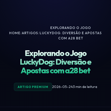
EXPLORANDO O JOGO
HOME
/
ARTIGOS
/
LUCKYDOG: DIVERSÃO E APOSTAS
COM A28 BET
Explorando o Jogo
LuckyDog: Diversão e
Apostas com a28 bet
2026-05-24
3 min de leitura
ARTIGO PREMIUM