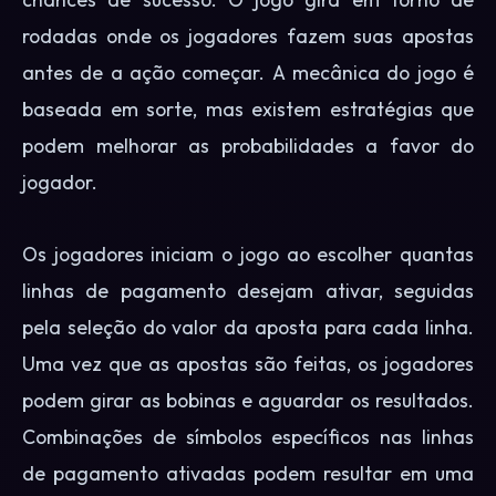
rodadas onde os jogadores fazem suas apostas
antes de a ação começar. A mecânica do jogo é
baseada em sorte, mas existem estratégias que
podem melhorar as probabilidades a favor do
jogador.
Os jogadores iniciam o jogo ao escolher quantas
linhas de pagamento desejam ativar, seguidas
pela seleção do valor da aposta para cada linha.
Uma vez que as apostas são feitas, os jogadores
podem girar as bobinas e aguardar os resultados.
Combinações de símbolos específicos nas linhas
de pagamento ativadas podem resultar em uma