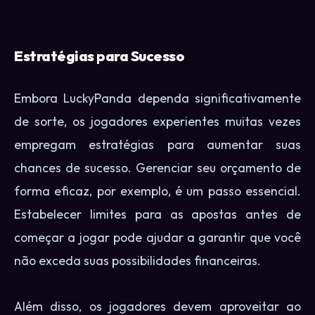
Estratégias para Sucesso
Embora LuckyPanda dependa significativamente
de sorte, os jogadores experientes muitas vezes
empregam estratégias para aumentar suas
chances de sucesso. Gerenciar seu orçamento de
forma eficaz, por exemplo, é um passo essencial.
Estabelecer limites para as apostas antes de
começar a jogar pode ajudar a garantir que você
não exceda suas possibilidades financeiras.
Além disso, os jogadores devem aproveitar ao