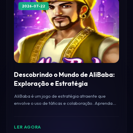
2026-07-22
Descobrindo o Mundo de AliBaba:
Exploração e Estratégia
AliBaba é um jogo de estratégia atraente que
envolve o uso de táticas e colaboração. Aprenda
sobre as regras deste jogo intrigante e como ele se
conecta aos eventos atuais.
LER AGORA