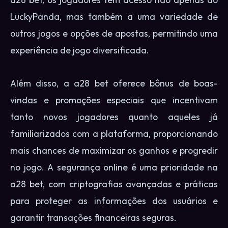
LuckyPanda, mas também a uma variedade de
outros jogos e opções de apostas, permitindo uma
experiência de jogo diversificada.
Além disso, a a28 bet oferece bônus de boas-
vindas e promoções especiais que incentivam
tanto novos jogadores quanto aqueles já
familiarizados com a plataforma, proporcionando
mais chances de maximizar os ganhos e progredir
no jogo. A segurança online é uma prioridade na
a28 bet, com criptografias avançadas e práticas
para proteger as informações dos usuários e
garantir transações financeiras seguras.