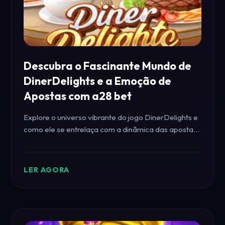
Descubra o Fascinante Mundo de
DinerDelights e a Emoção de
Apostas com a28 bet
Explore o universo vibrante do jogo DinerDelights e
como ele se entrelaça com a dinâmica das apostas
a28 bet.
LER AGORA