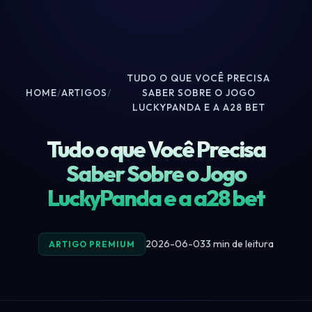
TUDO O QUE VOCÊ PRECISA
HOME
/
ARTIGOS
/
SABER SOBRE O JOGO
LUCKYPANDA E A A28 BET
Tudo o que Você Precisa
Saber Sobre o Jogo
LuckyPanda e a a28 bet
2026-06-03
3 min de leitura
ARTIGO PREMIUM