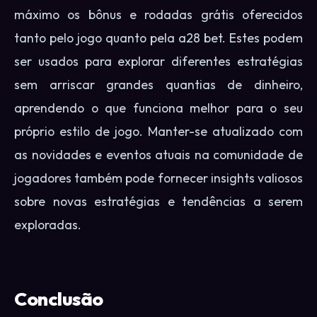
máximo os bônus e rodadas grátis oferecidos
tanto pelo jogo quanto pela a28 bet. Estes podem
ser usados para explorar diferentes estratégias
sem arriscar grandes quantias de dinheiro,
aprendendo o que funciona melhor para o seu
próprio estilo de jogo. Manter-se atualizado com
as novidades e eventos atuais na comunidade de
jogadores também pode fornecer insights valiosos
sobre novas estratégias e tendências a serem
exploradas.
Conclusão