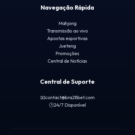
Navegação Rápida
Mahjong
Transmissão ao vivo
Apostas esportivas
Jueteng
Promoções
Central de Notícias
Central de Suporte
📧
contact@bra28bet.com
🕒
24/7 Disponível