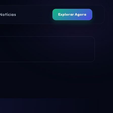
Notícias
Explorar Agora