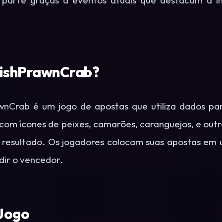
m parte graças a eventos atuais que destacam a i
FishPrawnCrab?
nCrab é um jogo de apostas que utiliza dados par
com ícones de peixes, camarões, caranguejos, e outr
resultado. Os jogadores colocam suas apostas em u
dir o vencedor.
 Jogo