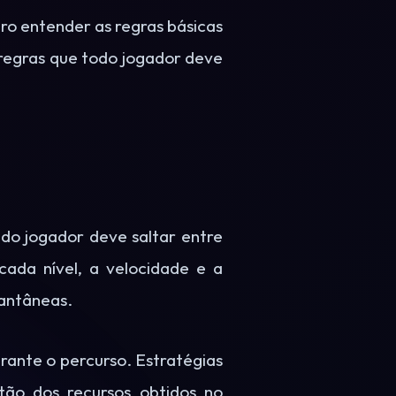
o entender as regras básicas
 regras que todo jogador deve
 do jogador deve saltar entre
ada nível, a velocidade e a
tantâneas.
rante o percurso. Estratégias
ão dos recursos obtidos no