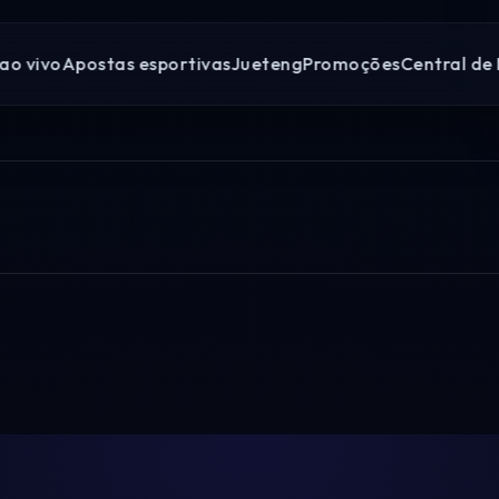
ao vivo
Apostas esportivas
Jueteng
Promoções
Central de 