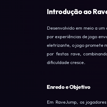
Introdução ao Ra
Desenvolvido em meio a um 
por experiências de jogo env
eletrizante, o jogo promete 
por festas rave, combinand
dificuldade cresce.
Enredo e Objetivo
Em RaveJump, os jogadores