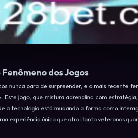
 Fenômeno dos Jogos
icos nunca para de surpreender, e o mais recente 
p
. Este jogo, que mistura adrenalina com estratégi
e a tecnologia está mudando a forma como interag
a experiência única que atrai tanto veteranos qua