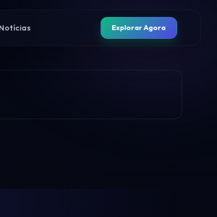
Notícias
Explorar Agora