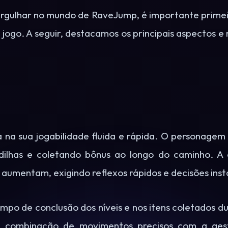
rgulhar no mundo de RaveJump, é importante primeir
ogo. A seguir, destacamos os principais aspectos e
na sua jogabilidade fluida e rápida. O personagem
ilhas e coletando bônus ao longo do caminho. A c
aumentam, exigindo reflexos rápidos e decisões ins
po de conclusão dos níveis e nos itens coletados du
 combinação de movimentos precisos com a gest