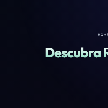
HOM
Descubra 